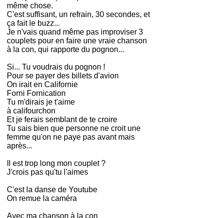
même chose.
C'est suffisant, un refrain, 30 secondes, et
ça fait le buzz...
Je n'vais quand même pas improviser 3
couplets pour en faire une vraie chanson
à la con, qui rapporte du pognon...
Si... Tu voudrais du pognon !
Pour se payer des billets d'avion
On irait en Californie
Forni Fornication
Tu m'dirais je t'aime
à califourchon
Et je ferais semblant de te croire
Tu sais bien que personne ne croit une
femme qu'on ne paye pas avant mais
après...
Il est trop long mon couplet ?
J'crois pas qu'tu l'aimes
C'est la danse de Youtube
On remue la caméra
Avec ma chanson à la con