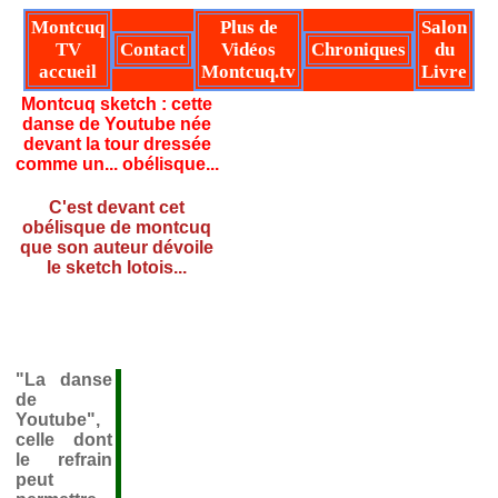
Montcuq
Plus de
Salon
TV
Contact
Vidéos
Chroniques
du
accueil
Montcuq.tv
Livre
Montcuq sketch : cette
danse de Youtube née
devant la tour dressée
comme un... obélisque...
C'est devant cet
obélisque de montcuq
que son auteur dévoile
le sketch lotois...
"La danse
de
Youtube",
celle dont
le refrain
peut