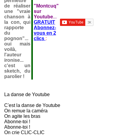
permettre
de réaliser
"Montcuq"
une "vraie
sur
chanson à
Youtube
...
la con, qui
GRATUIT
rapporte
Abonnez-
du
vous en 2
pognon"...
clics
:
oui mais
voilà,
l'auteur
ironise...
c'est un
sketch, du
parolier !
La danse de Youtube
C'est la danse de Youtube
On remue la caméra
On agite les bras
Abonne-toi !
Abonne-toi !
On crie CLIC-CLIC