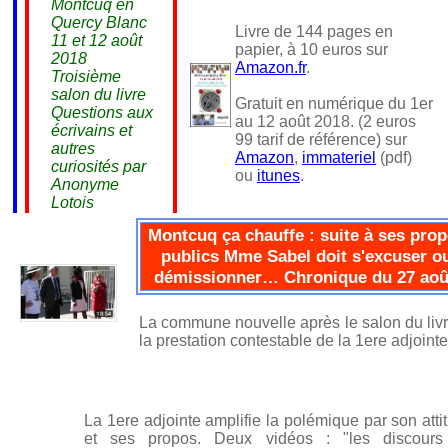
Montcuq en
Quercy Blanc
Livre de 144 pages en
11 et 12 août
papier, à 10 euros sur
2018
Amazon.fr
.
Troisième
salon du livre
Gratuit en numérique du 1er
Questions aux
au 12 août 2018. (2 euros
écrivains et
99 tarif de référence) sur
autres
Amazon
,
immateriel
(pdf)
curiosités par
ou
itunes
.
Anonyme
Lotois
Montcuq ça chauffe : suite à ses pro
publics Mme Sabel doit s'excuser o
démissionner… Chronique du 27 aoû
La commune nouvelle après le salon du livr
la prestation contestable de la 1ere adjointe
La 1ere adjointe amplifie la polémique par son atti
et ses propos. Deux vidéos : "les discours