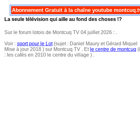
Abonnement Gratuit à la chaîne youtube montcuq.t
La seule télévision qui aille au fond des choses !?
Sur le forum lotois de Montcuq TV 04 juillet 2026 :
.
Voir :
sport pour le Lot
(sujet : Daniel Maury et Gérard Miquel
Mise à jour 2018 ) sur Montcuq TV . Et
le centre de montcuq
(
: les cafés en 2010 le centre du village ) .