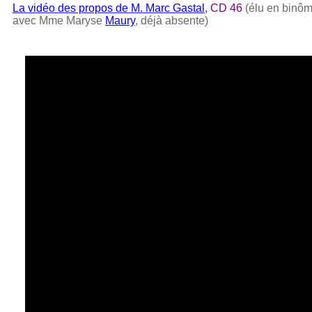
La vidéo des propos de M. Marc Gastal
, CD 46
(élu en binô
avec Mme Maryse
Maury
, déjà absente) ‎