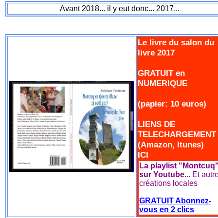
Avant 2018... il y eut donc... 2017...
Le livre du salon du
livre 2017
GRATUIT en
NUMERIQUE
(papier: 10 euros)
LIENS DE
TELECHARGEMENT
(Amazon, Itunes)
ICI
La playlist "Montcuq
sur Youtube
... Et autr
créations locales
GRATUIT Abonnez-
vous en 2 clics