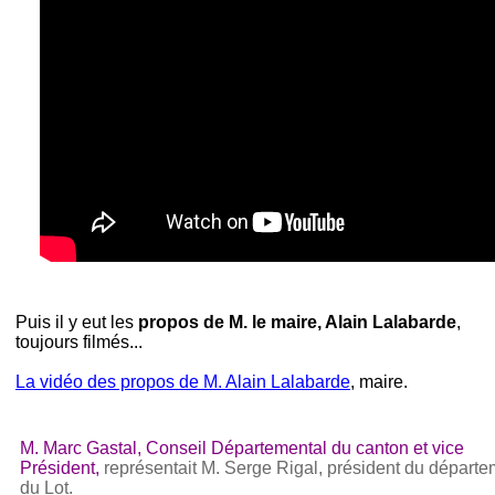
Puis il y eut les
propos de M. le maire, Alain Lalabarde
,
toujours filmés...
La vidéo des propos de M. Alain Lalabarde
, maire.
M. Marc Gastal, Conseil Départemental du canton et vice
Président,
représentait M. Serge Rigal, président du départ
du Lot.